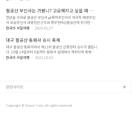
르는분도 계시네요. 아마 저수지 가기전 언덕인듯합니다.의자놓
름은 '은빛 바다'라는 뜻으로, 팔공산의 안개가 마치 은빛 물결처
고 가만히 쉬었다가고싶은 나무 터널이 시원해보이죠.파계사 설
럼 일렁이는 모습에서 유래했다고 해요. 친구랑 음력 7월 15일
팔공산 부인사는 가봤니? 고요해지고 싶을 때 찾
법전관세음보살님 계신곳이 수리중으로 잠시동안 설법전에 모
백중기도 회향날맞아..
는 사찰
천년을 이어온 팔공산 부인사 ✔️목차부인사의 역사적 배경부인
셔놓았어요. 수능기도가 시작되었어요. 가을로 들어가나봅니다.
사 모습부인사 대웅전산신각과 명부전FAQ팔공산에 위치한 부
사찰에 가면 큰 설법전이 보입니다. 요기 설법전(說法殿)은 불교
인사는 대구광역시의 역사적이고 종교적인 명소로 알려져 있어
사찰에서 법회나 설법이 이루어지는 전각입니다. 즉, 스님이나
한국의 사찰여행
2025.01.27
요. 이 사찰은 신라 시대에 창건되었으며, 부인사는 단순한 사찰
선지식이 불교의 가르침을 중생들에게 전하는 장소로, 불전(佛
이상의 의미를 지니며, 한국의 불교 역사 속에서 깊은 유산을 남
殿, 부처님을 모신 공간)과는 구별되는 개념입니다. 오래된 절에
대구 팔공산 동화사 승시 축제
긴 곳입니다. 이른 아침 다녀온 팔공산 부인사 소개하겠습니
서는 법당과 불전을 분리하여 설법전 또는 무설전이라는 이름..
대구 팔공산 동화사에서 제12회 팔공산 산중장터 승시가 열립니
다. 부인사의 역사적 배경부인사는 약 1,300년 이상의 역사를
다. 10월 14일부터 6일까지 동화사 일대에서 개최되며 축제기
자랑하는 유서 깊은 사찰이에요. 신라 시대부터 고려와 조선 시
간 동안 동화사 입장료는 무료입니다. 3년 만에 개최되는 승시축
대에 걸쳐 불교적, 정치적 중요성을 지닌 곳으로 자리 잡았어요.
한국의 사찰여행
2022.10.02
제 유래와 축제기간 행사 일정 알아보겠습니다. 승시 축제 유래
특히 신라 시대의 선덕여왕과 연관된 창건 설화는 부인사의 기원
승시(僧市)는 고려 때부터 조선시대까지 사찰의 전통물품을 교
을 더욱 신비롭게 만들어줘요.선덕여왕이 부인사를 창건했다는
역하며 번성했던 스님들의 산중장터였습니다. 승시에는 시장이
전설은 당시 왕실의 종교적 후원과 불교 신앙..
가지고 있는 교류와 소통의 미덕이 사찰의 전통문화와 함께 어우
러져 녹아 있는 문화유산입니다. 조선시대 초기에 그 맥이 끊겼
관련사이트
던 승시를, 동화사에서 처음으로 재현해 2010년 가을 제1회 행
사를 치렀으며 특히 2014년부터 대구광역시와 연계하여 대구불
교 종단협의회와 대구불교 총연합회가 공동으로 주관하게 되면
서 범불교적인 행사로서 위상이 한층 더 강..
Copyright © Daum Corp. All rights reserved.