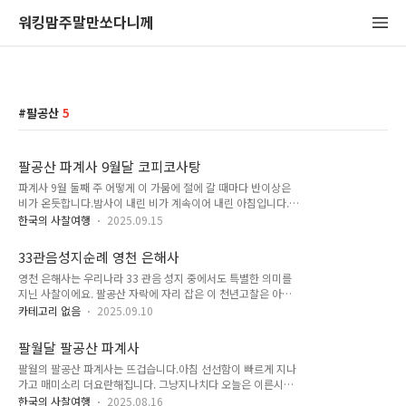
워킹맘주말만쏘다니께
팔공산
5
팔공산 파계사 9월달 코피코사탕
파계사 9월 둘째 주 어떻게 이 가뭄에 절에 갈 때마다 반이상은
비가 온듯합니다.밤사이 내린 비가 계속이어 내린 아침입니다.법
회시간보다 이르게 기도 마치려 서둘러 갔더니 더 부지런한 분들
한국의 사찰여행
2025.09.15
이 다녀가시고 기도 중이십니다.설법전에 들려 관세음보살님 인
사 전하고 법당에 홀로 앉아 잠시 멍도 때려봤습니다.수능기도
33관음성지순례 영천 은해사
안내문이 걸려있어요. 큰 조카가 고3인데 수능 잘 치르기를 기원
영천 은해사는 우리나라 33 관음 성지 중에서도 특별한 의미를
합니다.이른 시간 전각을 옮겨 다닐 때는 발걸음을 조심하게 됩
지닌 사찰이에요. 팔공산 자락에 자리 잡은 이 천년고찰은 아미
니다. 혹여라도 소란스럽거나 방해될까 봐서요. 파계사는 전각이
타 부처님을 주불로 모시며, 수많은 불자들의 극락왕생 기도처가
옹기종기 모여있어 이리저리 순서대로 들리는 재미가 있어요.산
카테고리 없음
2025.09.10
되어왔답니다. 특히 은해사는 조선시대 인종의 태실을 수호하던
신각 들려 인사하고 다른 날과 달리 이른 아침부터 원통전 공사
왕실 원찰로서의 역사를 간직하고 있어요. 오늘은 은해사의 깊은
중인 목수님들을 볼 수 있었어요. 무탈하게 조금은 서둘러 공사
팔월달 팔공산 파계사
역사와 아미타 신앙, 그리고 33 관음 성지순례의 의미를 함께 살
잘 마무리되었으면 좋..
팔월의 팔공산 파계사는 뜨겁습니다.아침 선선함이 빠르게 지나
펴보려고 해요. 은해사는 신라 헌덕왕 원년(809년)에 혜철국사
가고 매미소리 더요란해집니다. 그냥지나치다 오늘은 이른시간
가 창건한 천년고찰이에요. 처음 이름은 '해안사'였는데, 고려 시
이니 한번 찍어봅니다.걸어오르시는분도 계시고 차타고 바로오
대에 들어서면서 '은해사'로 불리게 되었답니다. 은해사라는 이
한국의 사찰여행
2025.08.16