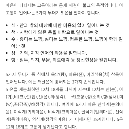
마음이 나타내는 고통이라는 문제 해결이 불교의 목적입니다. 이
고통이 일어나는 5가지 무더기 5 온을 알아야 합니다.
식 - 안과 밖의 대상에 대한 마음의 앎이 일어나는 것
색 - 사람에게 앎은 몸을 바탕으로 일어나는 것
수 - 좋다는 느낌, 싫다는 느낌, 평온한 느낌, 느낌이 함께 일
어난 것
상 - 기억, 지각 언어의 작용을 말합니다.
행 - 질투, 의지, 우울, 희로애락 등 정신현상을 말합니다.
5가지 무더기 중 식에서 욕망(탐), 마음(진), 어리석음(치) 삼독이
일어납니다. 이는 깨달음에 방해되는 3가지 번뇌입니다.
5 온을 세분화하면 12처 18계롤 나뉘어 지는데 12처는 안(눈), 이
(귀),비(코),설(입),신(몸),의(생각), 색(모양),성(소리),향(냄새),미
(맛),촉(감촉),법(생각) 입니다. 여기에 6가지 마음 안식계(눈의마
음), 이식계(귀의마음), 비식계(코의마음), 설식계(입의마음), 신식
계(몸의마음), 의식계(생각의마음) 가 더해지면 18계입니다. 5온
12처 18계로 고통이 생겨난다고 합니다.