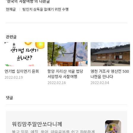
'한국의 사찰여행'의 다른글
현재글
탐진치 삼독을 없애기 위한 수행
관련글
연기법 십이연기 윤회
함양 지리산 석굴 법당
영천 거조사 영산전 500
서암정사 사찰여행
나한을 만나다
2022.02.19
2022.02.16
2022.02.04
댓글
워킹맘주말만쏘다니께
불교 입문, 예절, 용어, 마음공부를 쉽고 차분하게