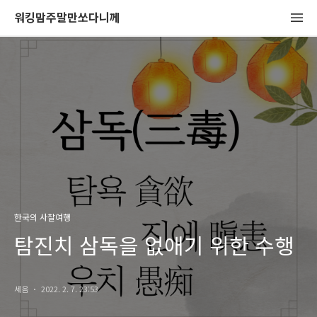
워킹맘주말만쏘다니께
한국의 사찰여행
탐진치 삼독을 없애기 위한 수행
세음
2022. 2. 7. 23:53