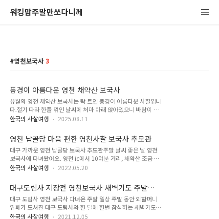
워킹맘주말만쏘다니께
영천보국사
3
풍경이 아름다운 영천 채약산 보국사
유월의 영천 채약산 보국사는 탁 트인 풍경이 아름다운 사찰입니
다.절기 따라 한풀 꺾인 날씨에 처마 아래 앉아있으니 바람이 너
무 시원한 날입니다. 기도차 오른 날이 무척이나 맑은 날, 멀리
한국의 사찰여행
2025.08.11
산과 하늘이 잠시 근심걱정이 사라지게 합니다. 보국사 삼성각삼
성각에서 바라보는 절마당과 멀리 산세는 어느 날은 수묵화같고
영천 납골당 마음 편한 영천사찰 보국사 추모관
어느 날은 구름 위에 떠있는 듯한 날입니다. 어느 사찰이든지 풀
대구 가까운 영천 납골당 보국사 추모관주말 날씨 좋은 날 영천
과 나무가 우거져있을 때가 가장 아름다운 것 같아요. 가을 단풍
보국사에 다녀왔어요. 영천 ic에서 10여분 거리, 채약산 조금 깊
들고 잎 떨어져 스산해지기 전에 좋은 사찰 많이 다녀야 할 것 같
이 있는 사찰입니다. 산새 좋은 곳에 마음 탁 트이는 풍광만으로
아요. 향 공양(香供養)자신을 태워 주변을 정화하고 은은한 향기
한국의 사찰여행
2022.05.20
온갖 잡념을 내려놓을 수 있는 곳이어서 한 번씩 들려옵니다. 이
로 마음과 공간을 깨끗하게 주정을 물리친다는 의미가 있어요.
곳 대웅전 아래 추모관이 마련되어 있어요. 많은 영가님들이 모
향이 피워올라 퍼지듯 이기심과 아집을 버리고 자비심을 실천하
대구도림사 지장전 영천보국사 새벽기도 주말일
셔져 있는 복구사 추모관입니다. 영천 납골당 보국사 추모관 화
며 부처에게 귀의함..
상
대구 도림사 영천 보국사 다녀온 주말 일상 주말 동안 외할머니
장 후 유골을 그릇에 담아 안치하는 곳을 답골당이라고도 하고
위패가 모셔진 대구 도림사와 한 달에 한번 참석하는 새벽기도법
봉안당이라고도 하는데요. 아직 현판이나 이름이라 할 것이 달리
회를 위해 영천 보국사에 다녀왔습니다. 집에서 머무르는 시간이
지 않아 사진은 없습니다. 다음에 가면 외관이 또 달라져 있겠지
한국의 사찰여행
2021.12.05