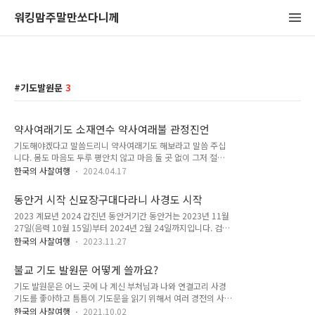
워킹맘주말만쏘다니께
기도발원문
3
약사여래기도 소재연수 약사여래불 관정진언
기도해야겠다고 말씀드리니 약사여래기도 해보라고 말씀 주십
니다. 몸도 마음도 두루 평안치 않고 마음 둘 곳 없이 그저 절에
왔다 삼배하고 돌아가지 말고 약사전에서 약사여래기도 하고 내
한국의 사찰여행
2024.04.17
려가라고 하십니다. 일 년은 약사기도 하며 마음수양하며 보내려
소재연수 약사여래불 관정진언 올려봅니다. 약사여래부처님의
동안거 시작 신묘장구대다라니 사경도 시작
가피를 한 것 받기를 기원합니다. 약사여래기도 귀의불 양족존
2023 계묘년 2024 갑진년 동안거기간 동안거는 2023년 11월
귀의불 이욕존 귀의불 중증존 소재연수 약사 여래불 관정진언 나
27일(음력 10월 15일)부터 2024년 2월 24일까지입니다. 검은
모 바가발제 비살사구로 폐유리 발라바 갈라사야 달타아다야 아
토끼인 계묘년에 시작해 내년 청룡의 해 갑진년 2월 24일까지
라할제 삼먁 삼발타야 다질타 옴 비살서 비살서 비살사 삼몰아제
한국의 사찰여행
2023.11.27
100일 동안 각자 소원하는 바를 위해 내년에 더 많은 활동을 위
사바하 (21독) 나무 동방 만월세계 십이상원 약사여래불 약샤여
해 기운을 축척하는 시기로 삼으시면 됩니다. 사경 발원문 우러
래불 약사여래불.....(약샤여래불 30분) 십이대원접군기 일편비
불교 기도 발원문 어떻게 쓸까요?
러 온 우주 법계에 충만하사 아니 계신 곳 없으시고 만유에 평등
심무공결 범부전도병근심 불우약사죄난멸 고아..
기도 발원문은 어느 곳에 나 계신 부처님과 나와 연결고리 사경
하사 자비의 구름으로 피어나신 부처님께 귀의 하나이다. 참다운
기도를 좋아하고 틈틈이 기도문을 읽기 위해서 여러 경전의 사경
실상은 형상과 말을 여의었건만 감응하시는 원력은 삼천대천 세
문을 올려두고 있습니다. 그런데 매번 사경 전후에 독송하는 발
게를 두루 덮으시고 단비 같은 팔만사천 법문으로 온갖 번뇌 씻
한국의 사찰여행
2021.10.02