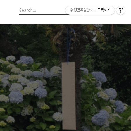
워킹맘주말만쏘다니께
구독하기