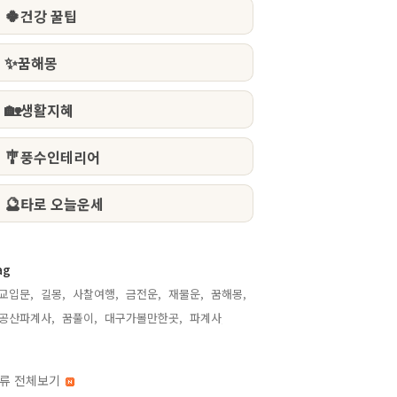
🍀
건강 꿀팁
✨
꿈해몽
🏡
생활지혜
🎐
풍수인테리어
🔮
타로 오늘운세
ag
교입문,
길몽,
사찰여행,
금전운,
재물운,
꿈해몽,
공산파계사,
꿈풀이,
대구가볼만한곳,
파계사,
류 전체보기