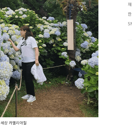
재
한
S
국세상 카멜리아힐