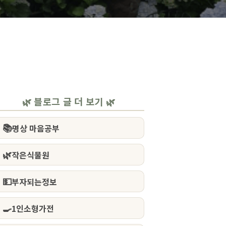
🌿 블로그 글 더 보기 🌿
📚
명상 마음공부
🌿
작은식물원
💵
부자되는정보
🍳
1인소형가전