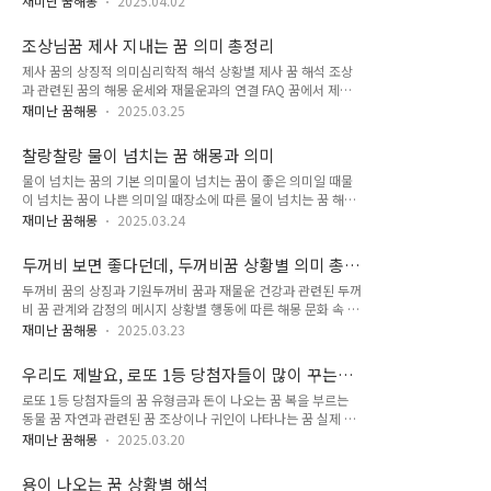
석을 자세히 풀어볼게요. 거북이가 집에 들어오는 꿈거북이가 집
재미난 꿈해몽
2025.04.02
지고 있어요. 뱀은 전통적으로 지혜, 변형, 두려움, 또는 금전적
안으로 들어오는 꿈은 대체로 아주 길몽이에요. 이 꿈은 재물이
인 의미를 내포하는데, 그 중에서도 황구렁이는 재물과 권력의
들어오거나, 귀한 손님이 찾아올 것을 암시해요. 특히 사업하는
조상님꿈 제사 지내는 꿈 의미 총정리
상징으로 자주 해석돼요. 특히 꿈에 나올 경우, 단순한 일상적 꿈
사람이나 자영업자라면 좋은 계..
제사 꿈의 상징적 의미심리학적 해석 상황별 제사 꿈 해석 조상
이라기보다 무언가 변화나 전환점이 될 수 있는 메시지를 담고
과 관련된 꿈의 해몽 운세와 재물운과의 연결 FAQ 꿈에서 제사
있을 확률이 높아요. 내가 생각했을 때 황구렁이가 나오는 꿈은
를 지내는 장면을 보거나 직접 제사를 준비하는 경우, 많은 사람
그 자체로 중요한 의미가 있고, 상황에 따라 전혀 다른 해석이 가
재미난 꿈해몽
2025.03.25
들이 놀라기도 하고 혹시 불길한 징조가 아닐까 걱정하기도 해
능하다는 점에서 흥미로운 소재예요. 지금부터 각 상황별로 황구
요. 하지만 실제로는 다양한 의미를 담고 있답니다. 이 꿈은 단순
렁이 꿈을 어떻게 해석해야 할지 꼼꼼하게 살펴볼게요. 황구렁이
찰랑찰랑 물이 넘치는 꿈 해몽과 의미
한 전통 의식 이상의 상징성을 지니고 있어서 해석에 따라 삶의
를 보는 꿈꿈속에서 황구렁이를 멀리서 ..
물이 넘치는 꿈의 기본 의미물이 넘치는 꿈이 좋은 의미일 때물
방향을 비춰주는 중요한 단서가 되기도 해요. 제사 꿈은 조상과
이 넘치는 꿈이 나쁜 의미일 때장소에 따른 물이 넘치는 꿈 해석
의 연결, 내면의 불안, 가족에 대한 책임감, 과거에 대한 정리 같
맑은물이 넘치는 꿈해몽 10가지FAQ물이 넘치는 꿈을 꾸면 감정
은 여러 상징을 포함하고 있어요. 꿈의 내용이 어떠했는지, 감정
재미난 꿈해몽
2025.03.24
적으로 압도당하거나 새로운 기회가 찾아올 징조일 수 있어요.
이 어땠는지, 누구와 함께 있었는지에 따라 그 의미가 달라지죠.
물은 우리의 감정을 상징하는 경우가 많기 때문에 꿈속에서 물이
그래서 오늘은 제사 꿈에 대한 다양한 해석을 통해 그 속에 숨겨
두꺼비 보면 좋다던데, 두꺼비꿈 상황별 의미 총
넘치는 장면이 어떤 분위기였는지에 따라 해석이 달라질 수 있답
진 메시지를 하나하나 풀..
정리
두꺼비 꿈의 상징과 기원두꺼비 꿈과 재물운 건강과 관련된 두꺼
니다. 예를 들어 맑은 물이 넘치는 꿈이라면 좋은 변화와 풍요로
비 꿈 관계와 감정의 메시지 상황별 행동에 따른 해몽 문화 속 두
움을 의미할 가능성이 크고, 반대로 탁한 물이 넘친다면 스트레
꺼비 꿈 이야기 FAQ 두꺼비가 등장하는 꿈은 한국 전통 해몽에
스나 문제를 암시할 수도 있어요. 꿈의 분위기, 상황, 장소에 따
재미난 꿈해몽
2025.03.23
서 매우 길하게 여겨졌어요. 특히 재물, 건강, 영적인 메시지를
라 다양한 의미를 가질 수 있으니 자세히 살펴보도록 할게요. 물
상징하는 존재로 많은 사람들이 그 의미에 관심을 가져요. 꿈속
이 넘치는 꿈의 기본 의미 물이 넘치는 꿈은 일반적으로 감정,
우리도 제발요, 로또 1등 당첨자들이 많이 꾸는
에서 두꺼비를 보는 것은 단순한 이미지가 아니라 내면의 깊은
변화, 기회, 스트레스 등..
꿈
로또 1등 당첨자들의 꿈 유형금과 돈이 나오는 꿈 복을 부르는
변화와 상징적 메시지를 담고 있는 경우가 많답니다. 꿈의 해석
동물 꿈 자연과 관련된 꿈 조상이나 귀인이 나타나는 꿈 실제 로
은 시대와 문화에 따라 달라질 수 있지만, 두꺼비는 보통 좋은 기
또 1등 당첨자의 꿈 사례 FAQ 로또 1등에 당첨된 사람들 중 많
운을 의미하는 존재예요. 특히 상황에 따라 의미가 세밀하게 달
재미난 꿈해몽
2025.03.20
은 이들이 비슷한 꿈을 꾸었다고 해요. 과연 어떤 꿈이 로또와 연
라지기 때문에 정확한 해석을 위해선 꿈속의 분위기, 두꺼비의
관이 있을까요? 꿈은 무의식의 반영이라고 하지만, 오래전부터
행동, 내 감정 상태까지 함께 고려해야 해요. 두꺼비 꿈의 상징과
용이 나오는 꿈 상황별 해석