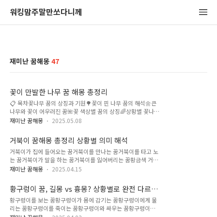
워킹맘주말만쏘다니께
재미난 꿈해몽
47
꽃이 만발한 나무 꿈 해몽 총정리
📋 목차꽃나무 꿈의 상징과 기원🌳꽃이 핀 나무 꿈의 해석🌼큰
나무와 꽃이 어우러진 꿈🌺꽃 색상별 꿈의 상징🌈상황별 꽃나무
꿈 해몽🌿불길한 꽃나무 꿈도 있을까?😟🌸꽃나무 꿈 상황 정리
재미난 꿈해몽
2025.05.08
표FAQ 꽃이 활짝 핀 나무를 꿈에서 본다면 어떤 기분이 들까요?
아마도 마음이 따뜻해지고 설렘이 느껴졌을 거예요. 꿈에서 등장
거북이 꿈해몽 총정리 상황별 의미 해석
하는 ‘꽃이 많은 나무’는 단순히 아름다움을 의미하는 게 아니랍
거북이가 집에 들어오는 꿈거북이를 만나는 꿈거북이를 타고 노
니다. 다양한 감정과 운세, 미래의 변화를 상징하기도 해요. 이번
는 꿈거북이가 말을 하는 꿈거북이를 잃어버리는 꿈황금색 거북
글에서는 꽃나무가 나오는 꿈, 특히 ‘크고 꽃이 풍성한 나무’, ‘색
이를 보는 꿈거북이 관련 꿈 FAQ거북이는 꿈속에서 매우 상징적
색의 꽃이 핀 상황’, ‘누군가에게 꽃을 받는 꿈’처럼 구체적인 상
재미난 꿈해몽
2025.04.15
인 동물이에요. 오래 사는 동물로 알려져 있어서 장수, 지혜, 보
황별로 자세하게 해석해드릴게요. 나의느낌으로는 이런 꿈은 요
호 같은 의미를 가지죠. 하지만 어떤 상황에서 어떻게 등장했느
즘 나에게 다가올 좋은 소식을 암시하는 경우가 많았어요. 🌳 꽃
황구렁이 꿈, 길몽 vs 흉몽? 상황별로 완전 다르
냐에 따라 그 해석은 완전히 달라질 수 있어요. 내가 생각했을 때
나무..
게 해석됩니다!
황구렁이를 보는 꿈황구렁이가 몸에 감기는 꿈황구렁이에게 물
거북이 꿈은 인생의 흐름과 타이밍, 그리고 안정감을 말해주는
리는 꿈황구렁이를 죽이는 꿈황구렁이와 싸우는 꿈황구렁이가
신호 같아요. 이 글에서는 거북이와 관련된 다양한 꿈 상황별 해
도망가는 꿈FAQ황구렁이는 꿈속에서 굉장히 강력한 상징을 가