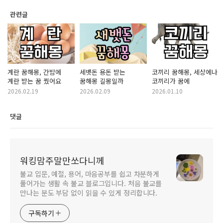
관련글
계란 꿈해몽, 간밤에
세뱃돈 용돈 받는
코끼리 꿈해몽, 세상에나
계란 받는 꿈 꿨어요
꿈해몽 길몽일까
코끼리가 꿈에
2026.02.19
2026.02.09
2026.01.10
댓글
워킹맘주말만쏘다니께
불교 입문, 예절, 용어, 마음공부를 쉽고 차분하게
풀어가는 생활 속 불교 블로그입니다. 처음 불교를
만나는 분도 부담 없이 읽을 수 있게 정리합니다.
구독하기