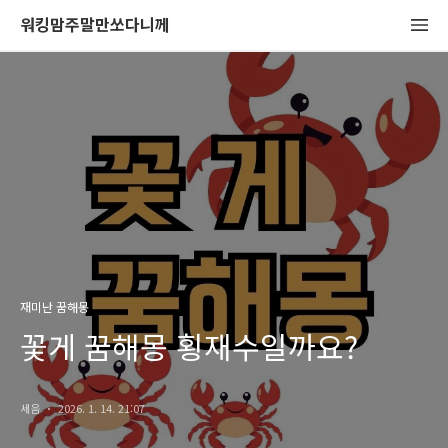
워킹맘주말만쏘다니께
재미난 꿈해몽
꽃게 꿈해몽 횡재수일까요?
세음
2026. 1. 14. 21:07