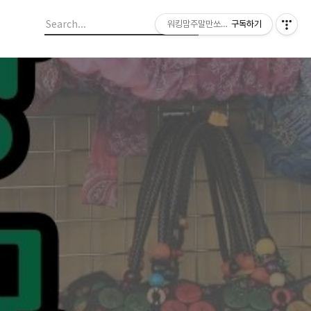
워킹맘주말만쏘다니께
구독하기