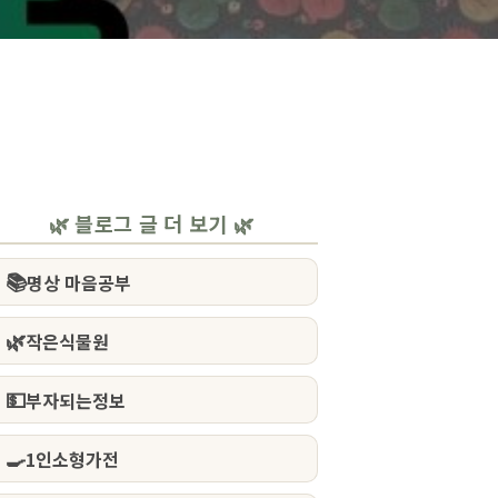
🌿 블로그 글 더 보기 🌿
📚
명상 마음공부
🌿
작은식물원
💵
부자되는정보
🍳
1인소형가전