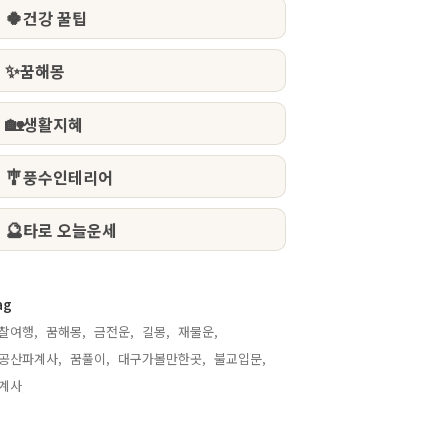
🍀
건강 꿀팁
✨
꿈해몽
🏡
생활지혜
🎐
풍수인테리어
🔮
타로 오늘운세
ag
찰여행,
꿈해몽,
금전운,
길몽,
재물운,
공산파계사,
꿈풀이,
대구가볼만한곳,
불교입문,
계사,