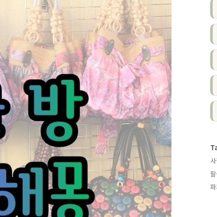
T
사
팔
파